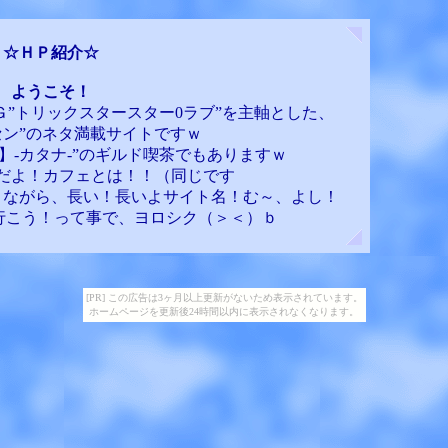
☆ＨＰ紹介☆
ようこそ！
”トリックスタースター0ラブ”を主軸とした、
セン”のネタ満載サイトですｗ
】-カタナ-”のギルド喫茶でもありますｗ
だよ！カフェとは！！（同じです
きながら、長い！長いよサイト名！む～、よし！
で行こう！って事で、ヨロシク（＞＜）ｂ
[PR] この広告は3ヶ月以上更新がないため表示されています。
ホームページを更新後24時間以内に表示されなくなります。