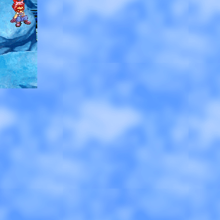
erved.
。